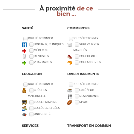
À proximité
de ce
bien ...
SANTÉ
COMMERCES
TOUT SÉLECTIONNER
TOUT SÉLECTIONNER
HÔPITAUX, CLINIQUES
SUPER/HYPER
MÉDECINS
MARCHÉS
DENTISTES
BOUCHERIES
PHARMACIES
BOULANGERIES
EDUCATION
DIVERTISSEMENTS
TOUT SÉLECTIONNER
TOUT SÉLECTIONNER
CRÈCHES,
CAFÉ / PUB
MATERNELLE
RESTAURANTS
ECOLE PRIMAIRE
SPORT
COLLÈGES, LYCÉES
UNIVERSITÉ
SERVICES
TRANSPORT EN COMMUN