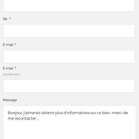
*
Tél.
*
E-mail
*
E-mail
(confirmer)
Message