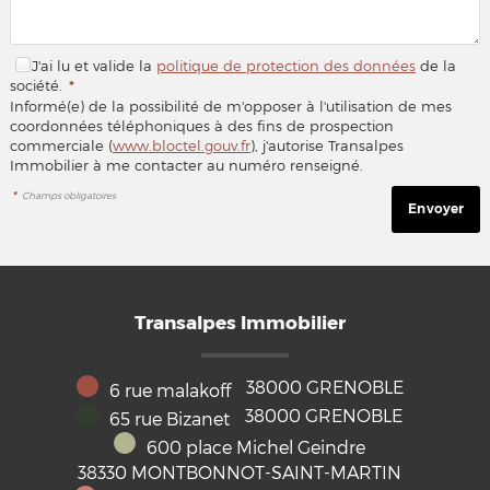
J'ai lu et valide la
politique de protection des données
de la
société.
*
Informé(e) de la possibilité de m'opposer à l'utilisation de mes
coordonnées téléphoniques à des fins de prospection
commerciale (
www.bloctel.gouv.fr
), j'autorise Transalpes
Immobilier à me contacter au numéro renseigné.
*
Champs obligatoires
Transalpes Immobilier
38000
GRENOBLE
6 rue malakoff
38000
GRENOBLE
65 rue Bizanet
600 place Michel Geindre
38330
MONTBONNOT-SAINT-MARTIN