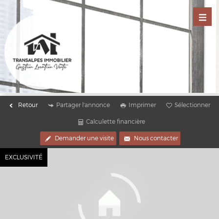
Retour
Partager l'annonce
Imprimer
Sélectionner
Calculette financière
Demander une visite
Nous contacter
EXCLUSIVITÉ