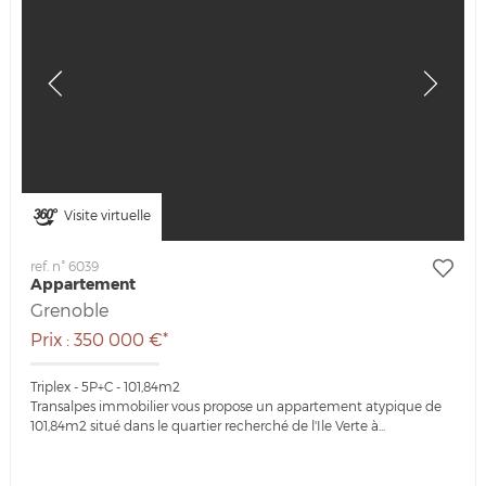
Visite virtuelle
ref. n° 6039
Appartement
Grenoble
Prix : 350 000 €*
Triplex - 5P+C - 101,84m2
Transalpes immobilier vous propose un appartement atypique de
101,84m2 situé dans le quartier recherché de l'Ile Verte à...