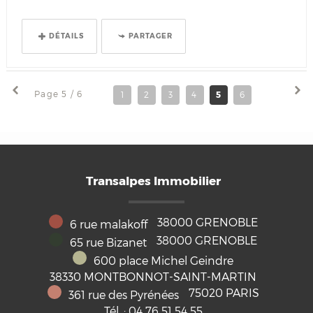
DÉTAILS
PARTAGER
Page 5 / 6
1
2
3
4
5
6
Transalpes Immobilier
38000
GRENOBLE
6 rue malakoff
38000
GRENOBLE
65 rue Bizanet
600 place Michel Geindre
38330
MONTBONNOT-SAINT-MARTIN
75020
PARIS
361 rue des Pyrénées
Tél. :
04 76 51 54 55